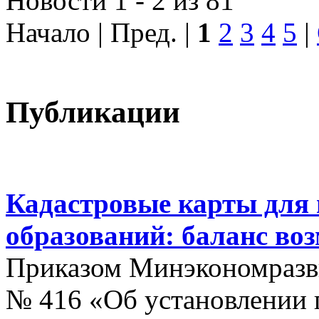
Новости 1 - 2 из 81
Начало | Пред. |
1
2
3
4
5
|
Публикации
Кадастровые карты для
образований: баланс во
Приказом Минэкономразви
№ 416 «Об установлении п