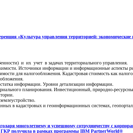
еренция «Культура управления территорией: экономические 
енности) и их учет в задачах территориального управления.
ижимости. Источники информации и информационные аспекты р
мости для налогообложения. Кадастровая стоимость как налого
ообложения.
остатка информации. Уровни детализации информации.
ориального планирования. Инвестиционный, природно-ресурсны
тории.
землеустройство.
анных в кадастровых и геоинформационных системах, геопортал
одаря многолетнему и успешному сотрудничеству с корпора
ия ГКР получила в рамках программы IBM PartnerWorld®