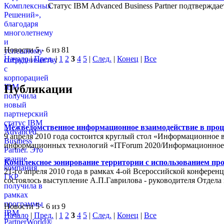
Статус IBM Advanced Business Partner подтвержда
Новости 5 - 6 из 81
Начало
|
Пред.
|
1
2
3
4
5
|
След.
|
Конец
|
Все
Публикации
Межведомственное информационное взаимодействие в проц
9 апреля 2010 года состоится круглый стол «Информационное 
информационных технологий «ITForum 2020/Информационное
Комплексное зонирование территории с использованием пр
21-го апреля 2010 года в рамках 4-ой Всероссийской конферен
состоялось выступление А.П.Гаврилова - руководителя Отде
Новости 5 - 6 из 9
Начало
|
Пред.
|
1
2
3
4
5
|
След.
|
Конец
|
Все