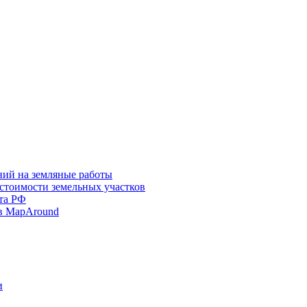
ний на земляные работы
 стоимости земельных участков
та РФ
в MapAround
и