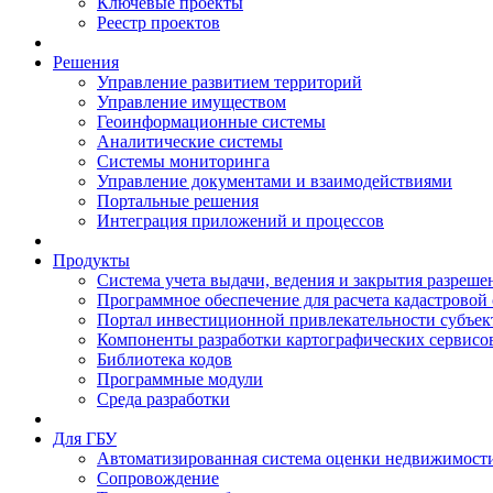
Ключевые проекты
Реестр проектов
Решения
Управление развитием территорий
Управление имуществом
Геоинформационные системы
Аналитические системы
Системы мониторинга
Управление документами и взаимодействиями
Портальные решения
Интеграция приложений и процессов
Продукты
Система учета выдачи, ведения и закрытия разреше
Программное обеспечение для расчета кадастровой
Портал инвестиционной привлекательности субъек
Компоненты разработки картографических сервисо
Библиотека кодов
Программные модули
Среда разработки
Для ГБУ
Автоматизированная система оценки недвижимост
Сопровождение