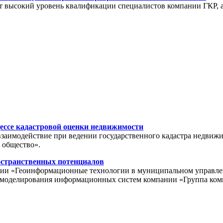
ет высокий уровень квалификации специалистов компании ГКР, а
ессе кадастровой оценки недвижимости
взаимодействие при ведении государственного кадастра недвиж
 общество».
остранственных потенциалов
ции «Геоинформационные технологии в муниципальном управлении
ла моделирования информационных систем компании «Группа ко