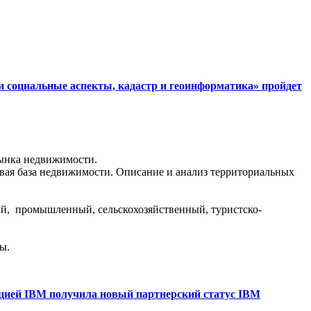
и социальные аспекты, кадастр и геоинформатика» пройдет
ынка недвижимости.
вая база недвижимости. Описание и анализ территориальных
й, промышленный, сельскохозяйственный, туристско-
ы.
цией IBM получила новый партнерский статус IBM