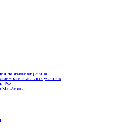
ний на земляные работы
 стоимости земельных участков
та РФ
в MapAround
и