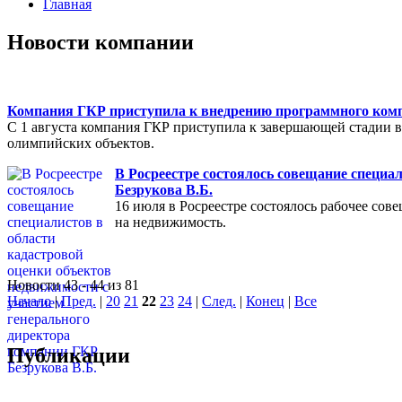
Главная
Новости компании
Компания ГКР приступила к внедрению программного компл
С 1 августа компания ГКР приступила к завершающей стадии в
олимпийских объектов.
В Росреестре состоялось совещание специа
Безрукова В.Б.
16 июля в Росреестре состоялось рабочее со
на недвижимость.
Новости 43 - 44 из 81
Начало
|
Пред.
|
20
21
22
23
24
|
След.
|
Конец
|
Все
Публикации