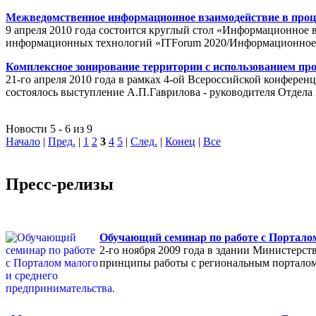
Межведомственное информационное взаимодействие в проц
9 апреля 2010 года состоится круглый стол «Информационное 
информационных технологий «ITForum 2020/Информационное
Комплексное зонирование территории с использованием пр
21-го апреля 2010 года в рамках 4-ой Всероссийской конферен
состоялось выступление А.П.Гаврилова - руководителя Отде
Новости 5 - 6 из 9
Начало
|
Пред.
|
1
2
3
4
5
|
След.
|
Конец
|
Все
Пресс-релизы
Обучающий семинар по работе с Порталом
2-го ноября 2009 года в здании Министерс
принципы работы с региональным порталом