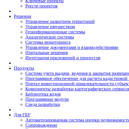
Ключевые проекты
Реестр проектов
Решения
Управление развитием территорий
Управление имуществом
Геоинформационные системы
Аналитические системы
Системы мониторинга
Управление документами и взаимодействиями
Портальные решения
Интеграция приложений и процессов
Продукты
Система учета выдачи, ведения и закрытия разреше
Программное обеспечение для расчета кадастровой
Портал инвестиционной привлекательности субъек
Компоненты разработки картографических сервисо
Библиотека кодов
Программные модули
Среда разработки
Для ГБУ
Автоматизированная система оценки недвижимост
Сопровождение