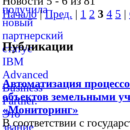
Новости 5 - 6 из 81
Начало
|
Пред.
|
1
2
3
4
5
|
Публикации
Автоматизация процессо
объектов земельными у
«Мониторинг»
В соответствии с госуда