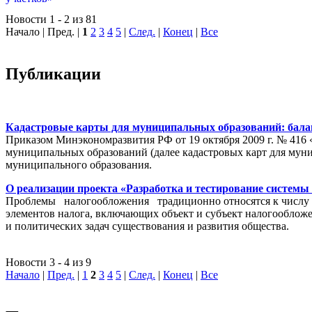
Новости 1 - 2 из 81
Начало | Пред. |
1
2
3
4
5
|
След.
|
Конец
|
Все
Публикации
Кадастровые карты для муниципальных образований: балан
Приказом Минэкономразвития РФ от 19 октября 2009 г. № 416 
муниципальных образований (далее кадастровых карт для мун
муниципального образования.
О реализации проекта «Разработка и тестирование системы
Проблемы налогообложения традиционно относятся к числу на
элементов налога, включающих объект и субъект налогообложен
и политических задач существования и развития общества.
Новости 3 - 4 из 9
Начало
|
Пред.
|
1
2
3
4
5
|
След.
|
Конец
|
Все