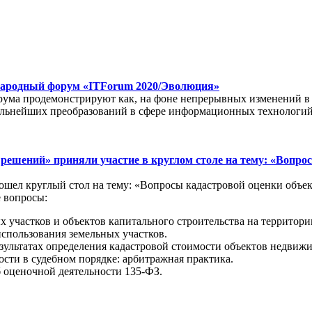
ународный форум «ITForum 2020/Эволюция»
рума продемонстрируют как, на фоне непрерывных изменений в
дальнейших преобразований в сфере информационных технологий
ешений» приняли участие в круглом столе на тему: «Вопро
ошел круглый стол на тему: «Вопросы кадастровой оценки объе
 вопросы:
х участков и объектов капитального строительства на территор
спользования земельных участков.
зультатах определения кадастровой стоимости объектов недвиж
сти в судебном порядке: арбитражная практика.
 оценочной деятельности 135-ФЗ.