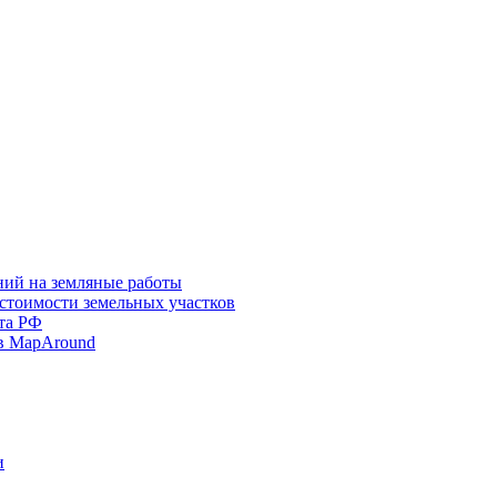
ний на земляные работы
 стоимости земельных участков
та РФ
в MapAround
и