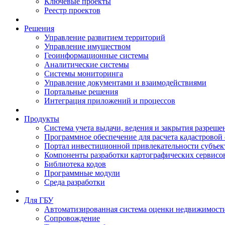
Ключевые проекты
Реестр проектов
Решения
Управление развитием территорий
Управление имуществом
Геоинформационные системы
Аналитические системы
Системы мониторинга
Управление документами и взаимодействиями
Портальные решения
Интеграция приложений и процессов
Продукты
Система учета выдачи, ведения и закрытия разреше
Программное обеспечение для расчета кадастровой
Портал инвестиционной привлекательности субъек
Компоненты разработки картографических сервисо
Библиотека кодов
Программные модули
Среда разработки
Для ГБУ
Автоматизированная система оценки недвижимост
Сопровождение