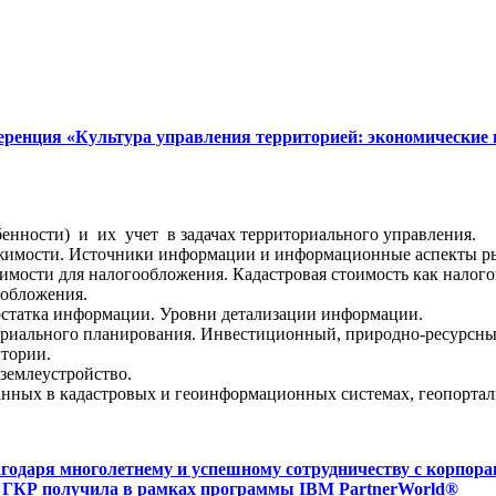
еренция «Культура управления территорией: экономические 
енности) и их учет в задачах территориального управления.
ижимости. Источники информации и информационные аспекты р
мости для налогообложения. Кадастровая стоимость как налого
ообложения.
остатка информации. Уровни детализации информации.
ориального планирования. Инвестиционный, природно-ресурсны
тории.
землеустройство.
анных в кадастровых и геоинформационных системах, геопортал
одаря многолетнему и успешному сотрудничеству с корпора
ия ГКР получила в рамках программы IBM PartnerWorld®