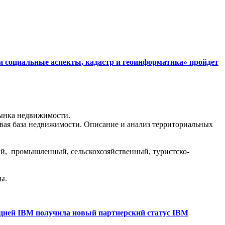
и социальные аспекты, кадастр и геоинформатика» пройдет
ынка недвижимости.
вая база недвижимости. Описание и анализ территориальных
й, промышленный, сельскохозяйственный, туристско-
ы.
цией IBM получила новый партнерский статус IBM