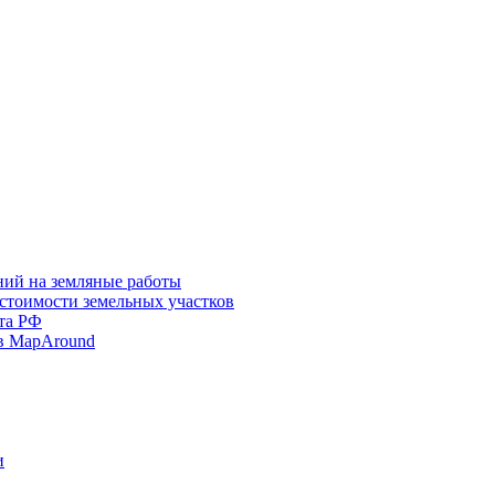
ний на земляные работы
 стоимости земельных участков
та РФ
в MapAround
и