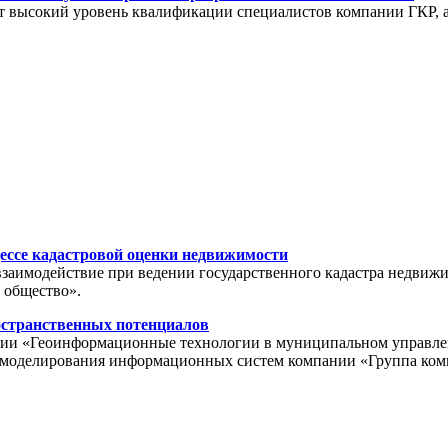
ет высокий уровень квалификации специалистов компании ГКР, а
ессе кадастровой оценки недвижимости
взаимодействие при ведении государственного кадастра недвиж
 общество».
остранственных потенциалов
ции «Геоинформационные технологии в муниципальном управлении
ла моделирования информационных систем компании «Группа ко