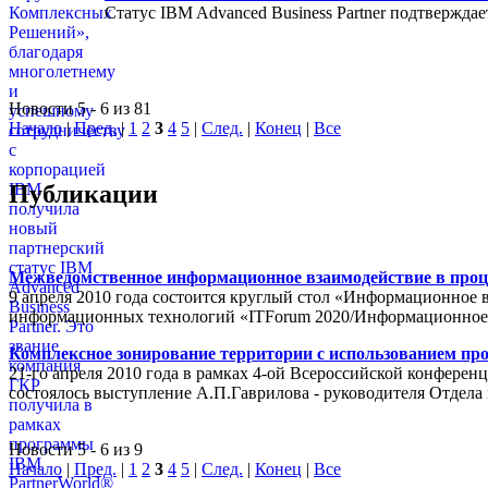
Статус IBM Advanced Business Partner подтвержда
Новости 5 - 6 из 81
Начало
|
Пред.
|
1
2
3
4
5
|
След.
|
Конец
|
Все
Публикации
Межведомственное информационное взаимодействие в проц
9 апреля 2010 года состоится круглый стол «Информационное 
информационных технологий «ITForum 2020/Информационное
Комплексное зонирование территории с использованием пр
21-го апреля 2010 года в рамках 4-ой Всероссийской конферен
состоялось выступление А.П.Гаврилова - руководителя Отде
Новости 5 - 6 из 9
Начало
|
Пред.
|
1
2
3
4
5
|
След.
|
Конец
|
Все