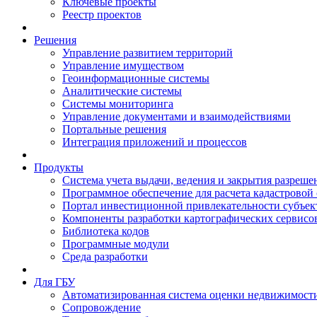
Ключевые проекты
Реестр проектов
Решения
Управление развитием территорий
Управление имуществом
Геоинформационные системы
Аналитические системы
Системы мониторинга
Управление документами и взаимодействиями
Портальные решения
Интеграция приложений и процессов
Продукты
Система учета выдачи, ведения и закрытия разреше
Программное обеспечение для расчета кадастровой
Портал инвестиционной привлекательности субъек
Компоненты разработки картографических сервисо
Библиотека кодов
Программные модули
Среда разработки
Для ГБУ
Автоматизированная система оценки недвижимост
Сопровождение