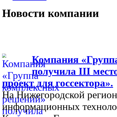
Новости компании
Компания «Групп
получила III мес
проект для госсектора».
На Нижегородской регион
информационных технолог