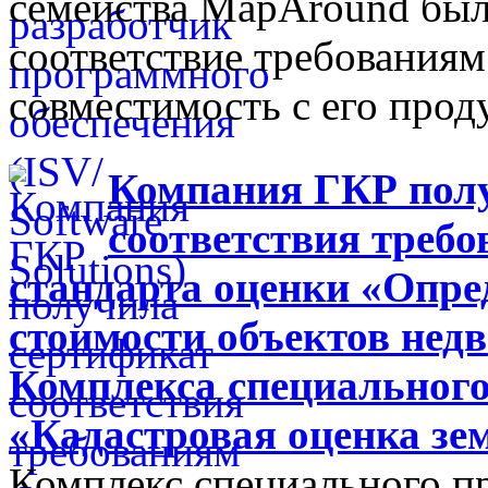
семейства MapAround был
соответствие требованиям 
совместимость с его про
Компания ГКР пол
соответствия треб
стандарта оценки «Опре
стоимости объектов нед
Комплекса специального
«Кадастровая оценка зе
Комплекс специального п