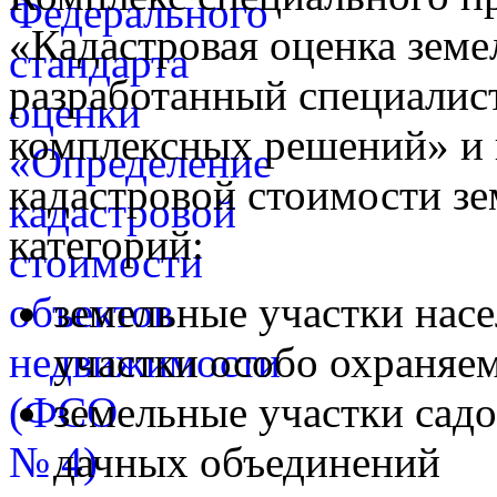
«Кадастровая оценка земе
разработанный специалис
комплексных решений» и 
кадастровой стоимости з
категорий:
земельные участки нас
участки особо охраняе
земельные участки сад
дачных объединений