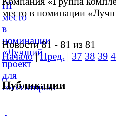
Компания «Группа компле
место в номинации «Лучши
Новости 81 - 81 из 81
Начало
|
Пред.
|
37
38
39
4
Публикации