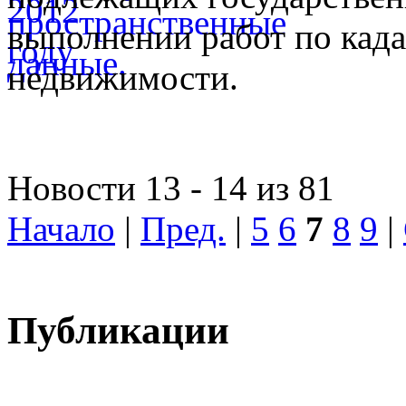
выполнении работ по када
недвижимости.
Новости 13 - 14 из 81
Начало
|
Пред.
|
5
6
7
8
9
|
Публикации