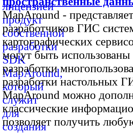
пространственные данны
MapAround - представляет
разработчиков ГИС систем
картографических сервис
могут быть использованы 
разработки многопользова
разработки настольных 
MapAround можно дополн
классические информаци
позволяет получить любую