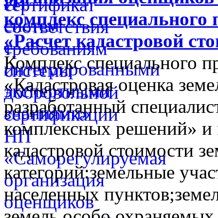
комплекс специального 
«Расчет кадастровой ст
Комплекс специального п
«Кадастровая оценка земе
разработанный специалис
комплексных решений» и 
кадастровой стоимости з
категорий:земельные учас
населенных пунктов;земел
земель особо охраняемых