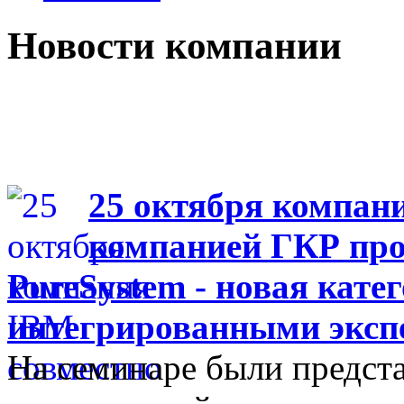
Новости компании
25 октября компан
компанией ГКР про
PureSystem - новая кате
интегрированными эксп
На семинаре были предст