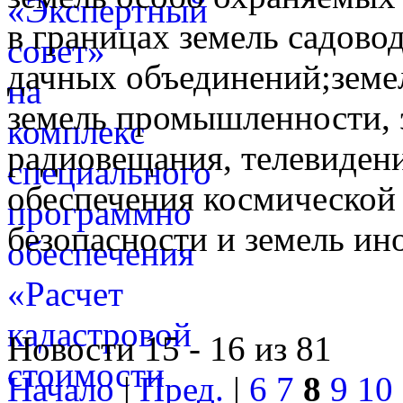
в границах земель садово
дачных объединений;земе
земель промышленности, э
радиовещания, телевидени
обеспечения космической 
безопасности и земель ин
Новости 15 - 16 из 81
Начало
|
Пред.
|
6
7
8
9
10