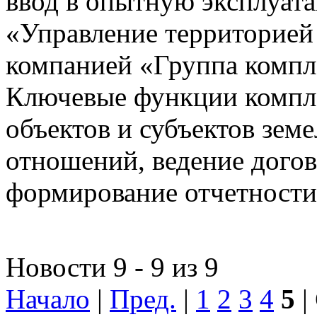
ввод в опытную эксплуат
«Управление территорией
компанией «Группа компл
Ключевые функции компле
объектов и субъектов зе
отношений, ведение догов
формирование отчетности
Новости 9 - 9 из 9
Начало
|
Пред.
|
1
2
3
4
5
|