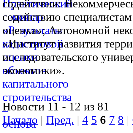
содействии: Некоммерческ
содействию специалистам
оценка»; Автономной нек
«Институт развития терр
исследовательского унив
экономики».
Новости 11 - 12 из 81
Начало
|
Пред.
|
4
5
6
7
8
|