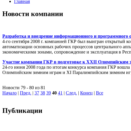
Главная
Новости компании
Разработка и внедрение информационного и программного 
4-го сентября 2008 г. компанией ГКР был выигран открытый к
автоматизации основных рабочих процессов центрального апп
экономическими зонами, сопровождение и эксплуатация в Рес
Участие компании ГКР в подготовке к XXII Олимпийским 
24-го июня 2008 года по итогам конкурса компания ГКР вошла 
Олимпийским зимним играм и XI Паралимпийским зимним иг
Новости 79 - 80 из 81
Начало
|
Пред.
|
37
38
39
40
41
|
След.
|
Конец
|
Все
Публикации