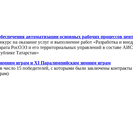
обеспечения автоматизации основных рабочих процессов цен
онкурс на оказание услуг и выполнение работ «Разработка и вн
арата РосОЭЗ и его территориальных управлений в составе АИ
публике Татарстан»
зимним играм и XI Паралимпийским зимним играм
в число 15 победителей, с которыми были заключены контракты 
рам)