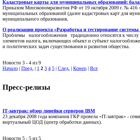
Кадастровые карты для муниципальных образований: балан
Приказом Минэкономразвития РФ от 19 октября 2009 г. № 416 
муниципальных образований (далее кадастровых карт для мун
муниципального образования.
О реализации проекта «Разработка и тестирование системы
Проблемы налогообложения традиционно относятся к числу на
элементов налога, включающих объект и субъект налогообложен
и политических задач существования и развития общества.
Новости 3 - 4 из 9
Начало
|
Пред.
|
1
2
3
4
5
|
След.
|
Конец
|
Все
Пресс-релизы
IT-завтрак: обзор линейки серверов IBM
23 декабря 2008 года компания ГКР провела «IT-завтрак» - с
виртуальный ЦОД (центр обработки данных).
Новости 5 - 5 из 5