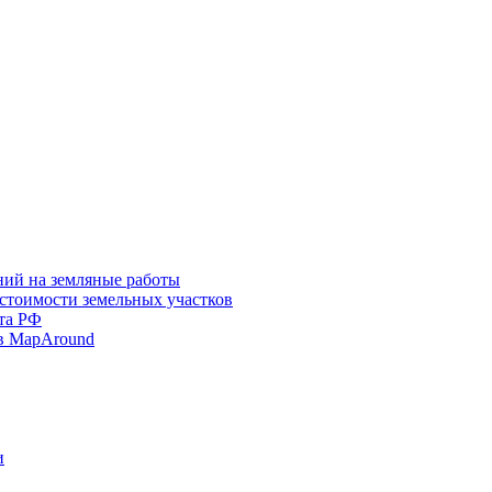
ний на земляные работы
 стоимости земельных участков
та РФ
в MapAround
и