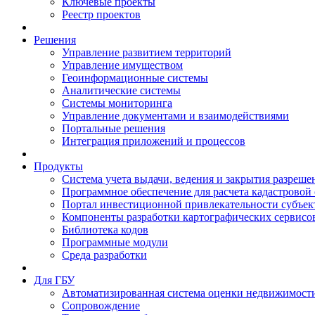
Ключевые проекты
Реестр проектов
Решения
Управление развитием территорий
Управление имуществом
Геоинформационные системы
Аналитические системы
Системы мониторинга
Управление документами и взаимодействиями
Портальные решения
Интеграция приложений и процессов
Продукты
Система учета выдачи, ведения и закрытия разреше
Программное обеспечение для расчета кадастровой
Портал инвестиционной привлекательности субъек
Компоненты разработки картографических сервисо
Библиотека кодов
Программные модули
Среда разработки
Для ГБУ
Автоматизированная система оценки недвижимост
Сопровождение