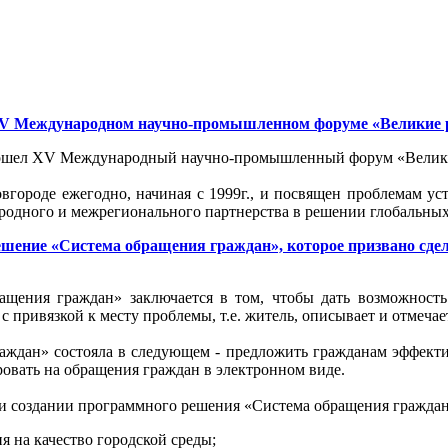
XV Международном научно-промышленном форуме «Великие 
прошел XV Международный научно-промышленный форум «Велик
ороде ежегодно, начиная с 1999г., и посвящен проблемам уст
родного и межрегионального партнерства в решении глобальных
ение «Система обращения граждан», которое призвано сдел
ащения граждан» заключается в том, чтобы дать возможност
 с привязкой к месту проблемы, т.е. житель, описывает и отмеча
аждан» состояла в следующем - предложить гражданам эффекти
ровать на обращения граждан в электронном виде.
ри создании программного решения «Система обращения граждан
 на качество городской среды;