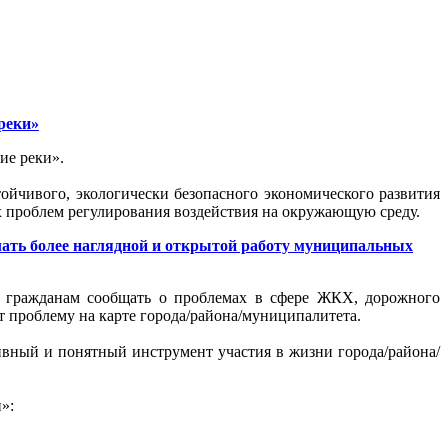
реки»
ие реки».
ойчивого, экологически безопасного экономического развития
 проблем регулирования воздействия на окружающую среду.
ать более наглядной и открытой работу муниципальных
ь гражданам сообщать о проблемах в сфере ЖКХ, дорожного
ет проблему на карте города/района/муниципалитета.
вный и понятный инструмент участия в жизни города/района/
»: