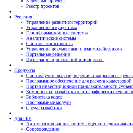
Ключевые проекты
Реестр проектов
Решения
Управление развитием территорий
Управление имуществом
Геоинформационные системы
Аналитические системы
Системы мониторинга
Управление документами и взаимодействиями
Портальные решения
Интеграция приложений и процессов
Продукты
Система учета выдачи, ведения и закрытия разреше
Программное обеспечение для расчета кадастровой
Портал инвестиционной привлекательности субъек
Компоненты разработки картографических сервисо
Библиотека кодов
Программные модули
Среда разработки
Для ГБУ
Автоматизированная система оценки недвижимост
Сопровождение