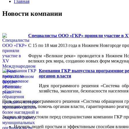
Главная
Новости компании
Специалисты ООО «ГКР» приняли участие в 
С 15 по 18 мая 2013 года в Нижнем Новгороде 
Форум «Великие реки» проводится в Нижнем Новг
великих рек мира, созданию новых форм междуна
Компания ГКР выпустила программное реш
органов власти
Идея программного решения «Система обр
хозяйства, экологии, безопасности населения
Цель создания программного решения «Система обращения гр
муниципалитета, помочь органам власти, гарантировано реаги
Задачи, которые стояли перед специалистами компании ГКР п
Научить людей простым и эффективным способам влияния