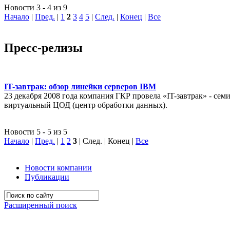
Новости 3 - 4 из 9
Начало
|
Пред.
|
1
2
3
4
5
|
След.
|
Конец
|
Все
Пресс-релизы
IT-завтрак: обзор линейки серверов IBM
23 декабря 2008 года компания ГКР провела «IT-завтрак» - с
виртуальный ЦОД (центр обработки данных).
Новости 5 - 5 из 5
Начало
|
Пред.
|
1
2
3
| След. | Конец
|
Все
Новости компании
Публикации
Расширенный поиск