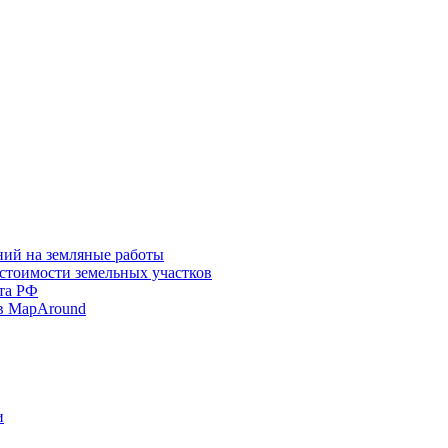
ний на земляные работы
 стоимости земельных участков
та РФ
в MapAround
и