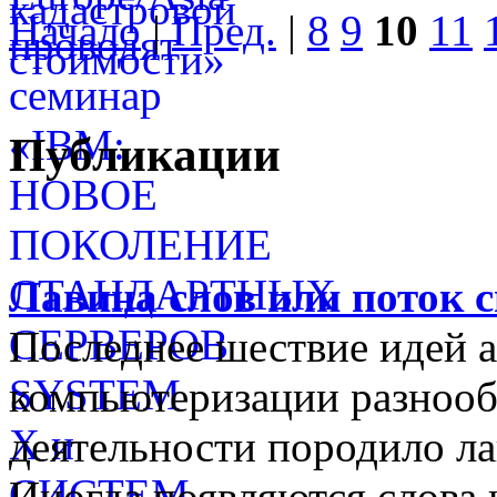
Начало
|
Пред.
|
8
9
10
11
Публикации
Лавина слов или поток 
Последнее шествие идей а
компьютеризации разнооб
деятельности породило ла
Иногда появляются слова 