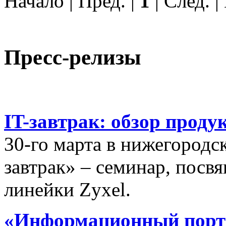
Начало | Пред. |
1
| След. 
Пресс-релизы
IT-завтрак: обзор проду
30-го марта в нижегородс
завтрак» – семинар, пос
линейки Zyxel.
«Информационный порта