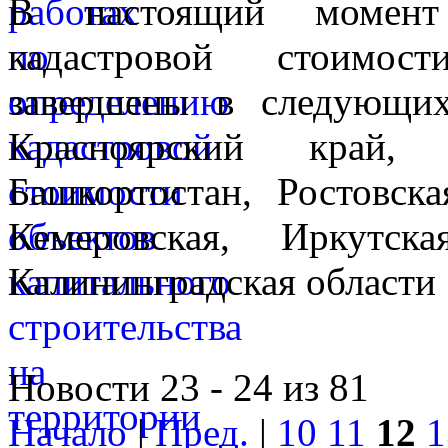
В настоящий момент
кадастровой стоимос
завершены в следующих
Красноярский край,
Башкортостан, Ростовска
Кемеровская, Иркутск
Калининградская области
Новости 23 - 24 из 81
Начало
|
Пред.
|
10
11
12
1