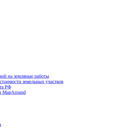
ний на земляные работы
 стоимости земельных участков
та РФ
в MapAround
и