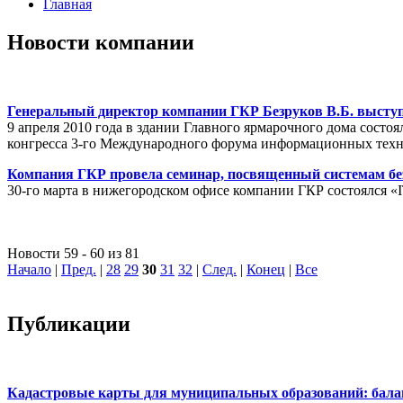
Главная
Новости компании
Генеральный директор компании ГКР Безруков В.Б. выступ
9 апреля 2010 года в здании Главного ярмарочного дома сост
конгресса 3-го Международного форума информационных тех
Компания ГКР провела семинар, посвященный системам бе
30-го марта в нижегородском офисе компании ГКР состоялся «
Новости 59 - 60 из 81
Начало
|
Пред.
|
28
29
30
31
32
|
След.
|
Конец
|
Все
Публикации
Кадастровые карты для муниципальных образований: балан