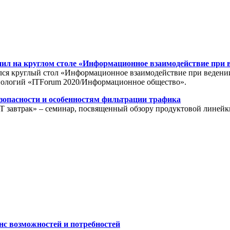
ил на круглом столе «Информационное взаимодействие при в
оялся круглый стол «Информационное взаимодействие при ведени
нологий «ITForum 2020/Информационное общество».
зопасности и особенностям фильтрации трафика
IT завтрак» – семинар, посвященный обзору продуктовой линейки
с возможностей и потребностей