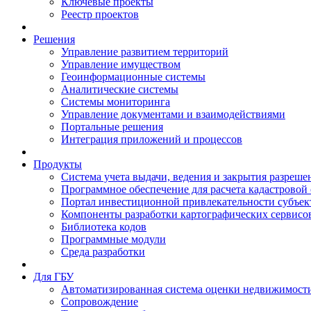
Ключевые проекты
Реестр проектов
Решения
Управление развитием территорий
Управление имуществом
Геоинформационные системы
Аналитические системы
Системы мониторинга
Управление документами и взаимодействиями
Портальные решения
Интеграция приложений и процессов
Продукты
Система учета выдачи, ведения и закрытия разреше
Программное обеспечение для расчета кадастровой
Портал инвестиционной привлекательности субъек
Компоненты разработки картографических сервисо
Библиотека кодов
Программные модули
Среда разработки
Для ГБУ
Автоматизированная система оценки недвижимост
Сопровождение