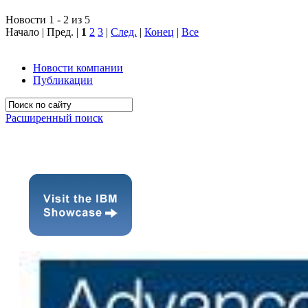
Новости 1 - 2 из 5
Начало | Пред. |
1
2
3
|
След.
|
Конец
|
Все
Новости компании
Публикации
Расширенный поиск