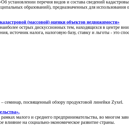
«Об установлении перечня видов и состава сведений кадастровы
иципальных образований), предназначенных для использования 
 кадастровой (массовой) оценки объектов недвижимости»
иболее острых дискуссионных тем, находящихся в центре вним
ия, источник налога, налоговую базу, ставку и льготы - это с
» – семинар, посвященный обзору продуктовой линейки Zyxel.
ельства».
амках малого и среднего предпринимательства, во многом зави
ое влияние на социально-экономическое развитие страны.