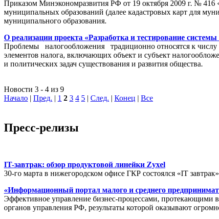
Приказом Минэкономразвития РФ от 19 октября 2009 г. № 416 
муниципальных образований (далее кадастровых карт для мун
муниципального образования.
О реализации проекта «Разработка и тестирование системы
Проблемы налогообложения традиционно относятся к числу на
элементов налога, включающих объект и субъект налогообложен
и политических задач существования и развития общества.
Новости 3 - 4 из 9
Начало
|
Пред.
|
1
2
3
4
5
|
След.
|
Конец
|
Все
Пресс-релизы
IT-завтрак: обзор продуктовой линейки Zyxel
30-го марта в нижегородском офисе ГКР состоялся «IT завтрак
«Информационный портал малого и среднего предпринимат
Эффективное управление бизнес-процессами, протекающими в р
органов управления РФ, результаты которой оказывают огромн