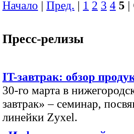
Начало
|
Пред.
|
1
2
3
4
5
|
Пресс-релизы
IT-завтрак: обзор проду
30-го марта в нижегородс
завтрак» – семинар, пос
линейки Zyxel.