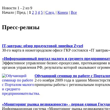
Новости 1 - 2 из 9
Начало | Пред. |
1
2
3
4
5
|
След.
|
Конец
|
Все
Пресс-релизы
IT-завтрак: обзор продуктовой линейки Zyxel
30-го марта в нижегородском офисе ГКР состоялся «IT завтрак
«Информационный портал малого и среднего предпринимат
Эффективное управление бизнес-процессами, протекающими в р
органов управления РФ, результаты которой оказывают огромн
Обучающий семинар по работе с Порталом
2-го ноября 2009 года в здании Министерс
принципы работы с региональным порталом
«Мониторинг рынка недвижимости» - первая единая Госуда
Информационная система «Мониторинг рынка недвижимости» п