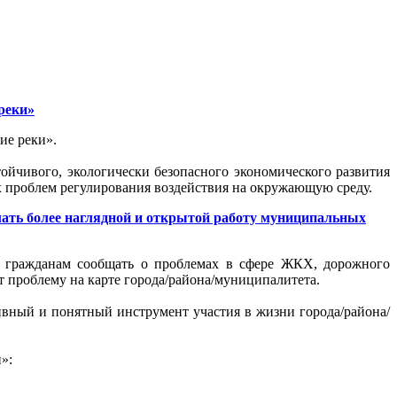
реки»
ие реки».
ойчивого, экологически безопасного экономического развития
 проблем регулирования воздействия на окружающую среду.
ать более наглядной и открытой работу муниципальных
ь гражданам сообщать о проблемах в сфере ЖКХ, дорожного
ет проблему на карте города/района/муниципалитета.
вный и понятный инструмент участия в жизни города/района/
»: