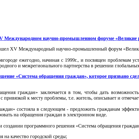
XV Международном научно-промышленном форуме «Великие 
прошел XV Международный научно-промышленный форум «Велик
ороде ежегодно, начиная с 1999г., и посвящен проблемам уст
родного и межрегионального партнерства в решении глобальных
ение «Система обращения граждан», которое призвано сдел
ащения граждан» заключается в том, чтобы дать возможност
 с привязкой к месту проблемы, т.е. житель, описывает и отмеча
аждан» состояла в следующем - предложить гражданам эффекти
ровать на обращения граждан в электронном виде.
ри создании программного решения «Система обращения граждан
 на качество городской среды;