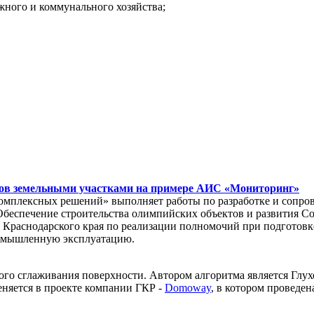
жного и коммунального хозяйства;
тов земельными участками на примере АИС «Мониторинг»
комплексных решений» выполняет работы по разработке и сопр
Обеспечение строительства олимпийских объектов и развития Со
т Краснодарского края по реализации полномочий при подгото
омышленную эксплуатацию.
ого сглаживания поверхности. Автором алгоритма является Глух
няется в проекте компании ГКР -
Domoway
, в котором проведе