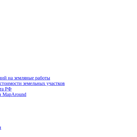
ний на земляные работы
 стоимости земельных участков
та РФ
в MapAround
и