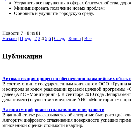
Устранить все нарушения в сферах благоустройства, доро
Минимизировать появление новых проблем;
Обновить и улучшить городскую среду.
Новости 7 - 8 из 81
Начало
|
Пред.
|
2
3
4
5
6
|
След.
|
Конец
|
Все
Публикации
Автоматизация процессов обеспечения олимпийских объек
В соответствии с государственным контрактом ООО «Группа 
и контроля за ходом реализации краевой целевой программы «
далее (АИС «Мониторинг»). В сентябре 2010 года Департамен
департамент) осуществил внедрение АИС «Мониторинг» в пр
Алгоритм цифрового сглаживания поверхности
В данной статье рассказывается об алгоритме быстрого цифров
Алгоритм цифрового сглаживания поверхности успешно приме
мгновенной оценки стоимости квартир.