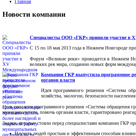
Главная
Новости компании
Специалисты ООО «ГКР» приняли участие в 
С 15 по 18 мая 2013 года в Нижнем Новгороде 
Форум «Великие реки» проводится в Нижнем Новг
великих рек мира, созданию новых форм междуна
Компания ГКР выпустила программное реш
органов власти
Идея программного решения «Система обр
хозяйства, экологии, безопасности населения
Цель создания программного решения «Система обращения гр
муниципалитета, помочь органам власти, гарантировано реаги
Задачи, которые стояли перед специалистами компании ГКР п
Научить людей простым и эффективным способам влияния