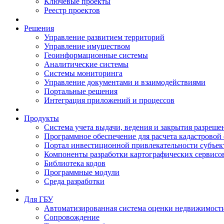
Ключевые проекты
Реестр проектов
Решения
Управление развитием территорий
Управление имуществом
Геоинформационные системы
Аналитические системы
Системы мониторинга
Управление документами и взаимодействиями
Портальные решения
Интеграция приложений и процессов
Продукты
Система учета выдачи, ведения и закрытия разреше
Программное обеспечение для расчета кадастровой
Портал инвестиционной привлекательности субъек
Компоненты разработки картографических сервисо
Библиотека кодов
Программные модули
Среда разработки
Для ГБУ
Автоматизированная система оценки недвижимост
Сопровождение