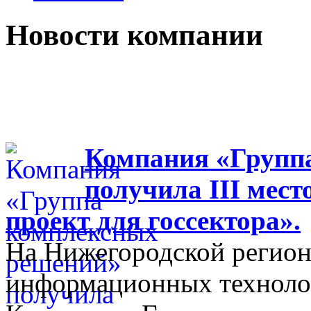
Новости компании
Компания «Групп
получила III мес
проект для госсектора».
На Нижегородской регион
информационных технолог