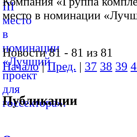
Компания «Группа компле
место в номинации «Лучши
Новости 81 - 81 из 81
Начало
|
Пред.
|
37
38
39
4
Публикации