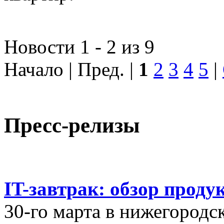
Новости 1 - 2 из 9
Начало | Пред. |
1
2
3
4
5
|
Пресс-релизы
IT-завтрак: обзор проду
30-го марта в нижегородс