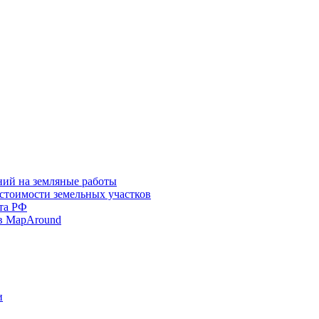
ний на земляные работы
 стоимости земельных участков
та РФ
в MapAround
и