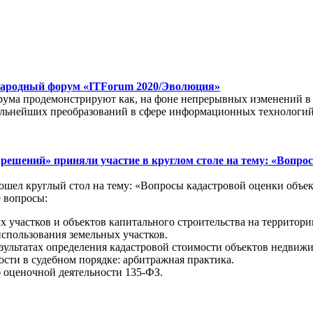
ународный форум «ITForum 2020/Эволюция»
рума продемонстрируют как, на фоне непрерывных изменений в
дальнейших преобразований в сфере информационных технологий
ешений» приняли участие в круглом столе на тему: «Вопро
ошел круглый стол на тему: «Вопросы кадастровой оценки объе
 вопросы:
х участков и объектов капитального строительства на территор
спользования земельных участков.
зультатах определения кадастровой стоимости объектов недвиж
сти в судебном порядке: арбитражная практика.
 оценочной деятельности 135-ФЗ.