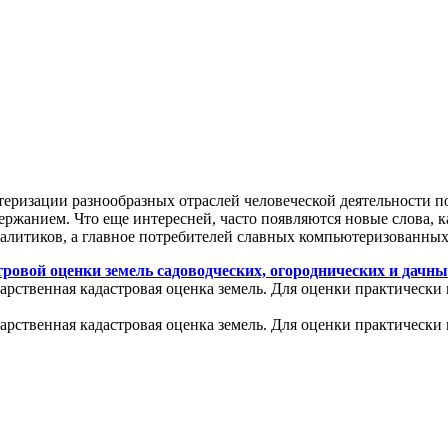
теризации разнообразных отраслей человеческой деятельности п
ржанием. Что еще интересней, часто появляются новые слова, к
налитиков, а главное потребителей славных компьютеризованных
ровой оценки земель садоводческих, огороднических и дачны
арственная кадастровая оценка земель. Для оценки практически 
арственная кадастровая оценка земель. Для оценки практически 