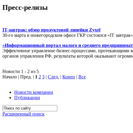
Пресс-релизы
IT-завтрак: обзор продуктовой линейки Zyxel
30-го марта в нижегородском офисе ГКР состоялся «IT завтрак
«Информационный портал малого и среднего предпринимат
Эффективное управление бизнес-процессами, протекающими в р
органов управления РФ, результаты которой оказывают огромн
Новости 1 - 2 из 5
Начало | Пред. |
1
2
3
|
След.
|
Конец
|
Все
Новости компании
Публикации
Расширенный поиск