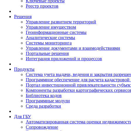
Ключевые проекты
Реестр проектов
Решения
Управление развитием территорий
Управление имуществом
Геоинформационные системы
Аналитические системы
Системы мониторинга
Управление документами и взаимодействиями
Портальные решения
Интеграция приложений и процессов
Продукты
Система учета выдачи, ведения и закрытия разреше
Программное обеспечение для расчета кадастровой
Портал инвестиционной привлекательности субъек
Компоненты разработки картографических сервисо
Библиотека кодов
Программные модули
Среда разработки
Для ГБУ
Автоматизированная система оценки недвижимост
Сопровождение