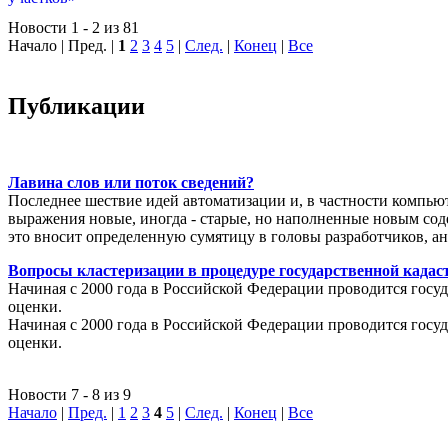
Новости 1 - 2 из 81
Начало | Пред. |
1
2
3
4
5
|
След.
|
Конец
|
Все
Публикации
Лавина слов или поток сведений?
Последнее шествие идей автоматизации и, в частности компью
выражения новые, иногда - старые, но наполненные новым соде
это вносит определенную сумятицу в головы разработчиков, а
Вопросы кластеризации в процедуре государственной кадаст
Начиная с 2000 года в Российской Федерации проводится госуд
оценки.
Начиная с 2000 года в Российской Федерации проводится госуд
оценки.
Новости 7 - 8 из 9
Начало
|
Пред.
|
1
2
3
4
5
|
След.
|
Конец
|
Все