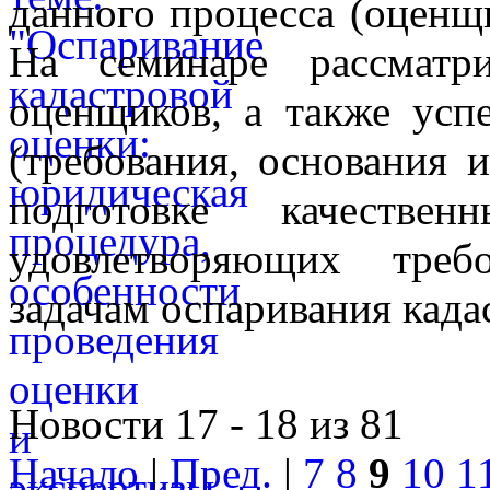
данного процесса (оценщ
На семинаре рассматр
оценщиков, а также усп
(требования, основания и
подготовке качестве
удовлетворяющих треб
задачам оспаривания када
Новости 17 - 18 из 81
Начало
|
Пред.
|
7
8
9
10
1