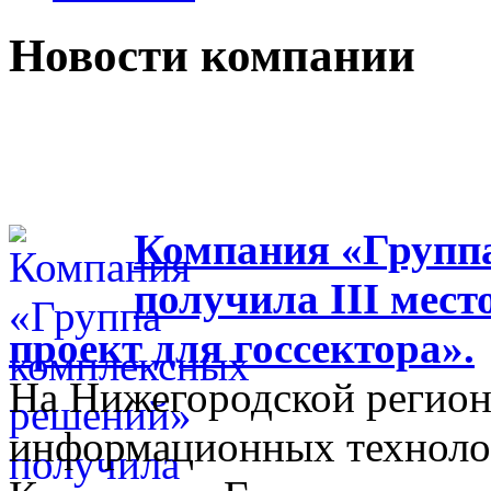
Новости компании
Компания «Групп
получила III мес
проект для госсектора».
На Нижегородской регион
информационных технолог