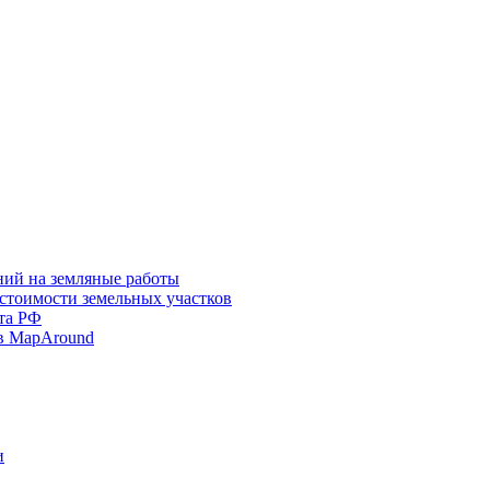
ний на земляные работы
 стоимости земельных участков
та РФ
в MapAround
и