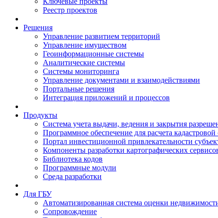
Ключевые проекты
Реестр проектов
Решения
Управление развитием территорий
Управление имуществом
Геоинформационные системы
Аналитические системы
Системы мониторинга
Управление документами и взаимодействиями
Портальные решения
Интеграция приложений и процессов
Продукты
Система учета выдачи, ведения и закрытия разреше
Программное обеспечение для расчета кадастровой
Портал инвестиционной привлекательности субъек
Компоненты разработки картографических сервисо
Библиотека кодов
Программные модули
Среда разработки
Для ГБУ
Автоматизированная система оценки недвижимост
Сопровождение