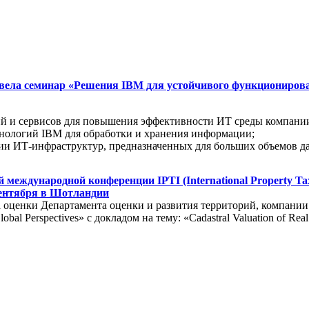
овела семинар «Решения IBM для устойчивого функциониро
й и сервисов для повышения эффективности ИТ среды компании
нологий IBM для обработки и хранения информации;
ии ИТ-инфраструктур, предназначенных для больших объемов д
еждународной конференции IPTI (International Property Tax In
 сентября в Шотландии
 оценки Департамента оценки и развития территорий, компани
obal Perspectives» с докладом на тему: «Cadastral Valuation of Real 