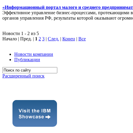
«Информационный портал малого и среднего предпринимат
Эффективное управление бизнес-процессами, протекающими в р
органов управления РФ, результаты которой оказывают огромн
Новости 1 - 2 из 5
Начало | Пред. |
1
2
3
|
След.
|
Конец
|
Все
Новости компании
Публикации
Расширенный поиск