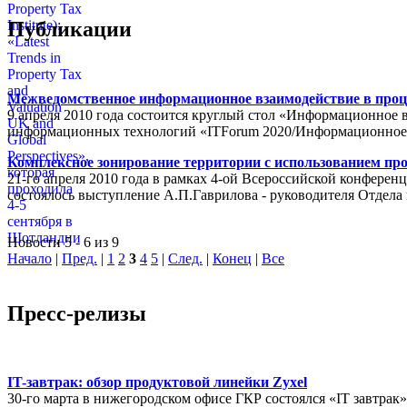
Публикации
Межведомственное информационное взаимодействие в проц
9 апреля 2010 года состоится круглый стол «Информационное 
информационных технологий «ITForum 2020/Информационное
Комплексное зонирование территории с использованием пр
21-го апреля 2010 года в рамках 4-ой Всероссийской конферен
состоялось выступление А.П.Гаврилова - руководителя Отде
Новости 5 - 6 из 9
Начало
|
Пред.
|
1
2
3
4
5
|
След.
|
Конец
|
Все
Пресс-релизы
IT-завтрак: обзор продуктовой линейки Zyxel
30-го марта в нижегородском офисе ГКР состоялся «IT завтрак