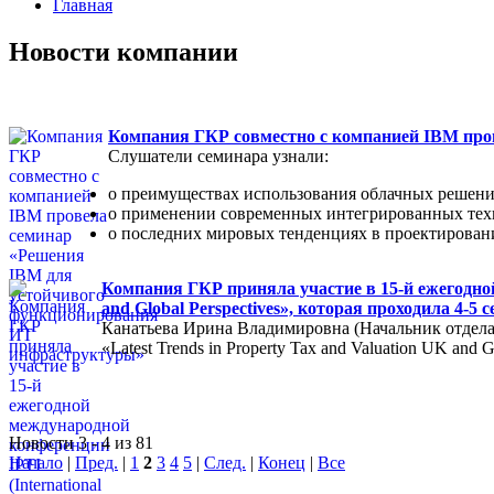
Главная
Новости компании
Компания ГКР совместно с компанией IBM пр
Слушатели семинара узнали:
о преимуществах использования облачных решени
о применении современных интегрированных тех
о последних мировых тенденциях в проектирован
Компания ГКР приняла участие в 15-й ежегодной м
and Global Perspectives», которая проходила 4-5
Канатьева Ирина Владимировна (Начальник отдела
«Latest Trends in Property Tax and Valuation UK and Gl
Новости 3 - 4 из 81
Начало
|
Пред.
|
1
2
3
4
5
|
След.
|
Конец
|
Все