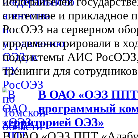
исполнителей государств
системное и прикладное 
РосОЭЗ на серверном обо
продемонстрировали в хо
подсистемы АИС РосОЭЗ,
тренинги для сотрудников
В ОАО «ОЭЗ ППТ 
программный ком
территорией ОЭЗ»
В ОАО «ОЭЗ ППТ «Алабуга