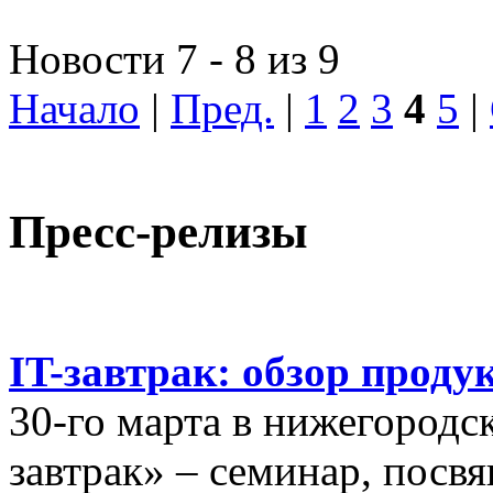
Новости 7 - 8 из 9
Начало
|
Пред.
|
1
2
3
4
5
|
Пресс-релизы
IT-завтрак: обзор проду
30-го марта в нижегородс
завтрак» – семинар, пос