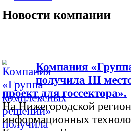
Новости компании
Компания «Групп
получила III мес
проект для госсектора».
На Нижегородской регион
информационных технолог