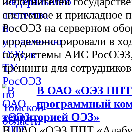
исполнителей государств
системное и прикладное 
РосОЭЗ на серверном обо
продемонстрировали в хо
подсистемы АИС РосОЭЗ,
тренинги для сотрудников
В ОАО «ОЭЗ ППТ 
программный ком
территорией ОЭЗ»
В ОАО «ОЭЗ ППТ «Алабуга