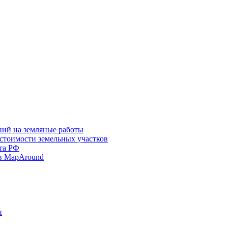
ний на земляные работы
 стоимости земельных участков
та РФ
в MapAround
и