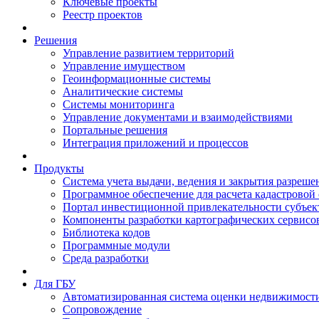
Ключевые проекты
Реестр проектов
Решения
Управление развитием территорий
Управление имуществом
Геоинформационные системы
Аналитические системы
Системы мониторинга
Управление документами и взаимодействиями
Портальные решения
Интеграция приложений и процессов
Продукты
Система учета выдачи, ведения и закрытия разреше
Программное обеспечение для расчета кадастровой
Портал инвестиционной привлекательности субъек
Компоненты разработки картографических сервисо
Библиотека кодов
Программные модули
Среда разработки
Для ГБУ
Автоматизированная система оценки недвижимост
Сопровождение