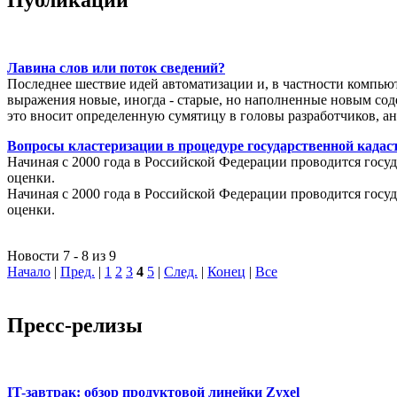
Лавина слов или поток сведений?
Последнее шествие идей автоматизации и, в частности компью
выражения новые, иногда - старые, но наполненные новым соде
это вносит определенную сумятицу в головы разработчиков, а
Вопросы кластеризации в процедуре государственной кадаст
Начиная с 2000 года в Российской Федерации проводится госуд
оценки.
Начиная с 2000 года в Российской Федерации проводится госуд
оценки.
Новости 7 - 8 из 9
Начало
|
Пред.
|
1
2
3
4
5
|
След.
|
Конец
|
Все
Пресс-релизы
IT-завтрак: обзор продуктовой линейки Zyxel