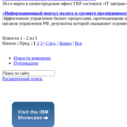
30-го марта в нижегородском офисе ГКР состоялся «IT завтрак
«Информационный портал малого и среднего предпринимат
Эффективное управление бизнес-процессами, протекающими в р
органов управления РФ, результаты которой оказывают огромн
Новости 1 - 2 из 5
Начало | Пред. |
1
2
3
|
След.
|
Конец
|
Все
Новости компании
Публикации
Расширенный поиск