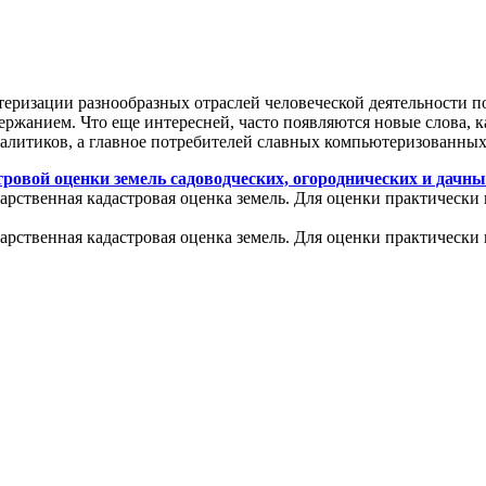
теризации разнообразных отраслей человеческой деятельности п
ржанием. Что еще интересней, часто появляются новые слова, к
налитиков, а главное потребителей славных компьютеризованных
ровой оценки земель садоводческих, огороднических и дачны
арственная кадастровая оценка земель. Для оценки практически 
арственная кадастровая оценка земель. Для оценки практически 