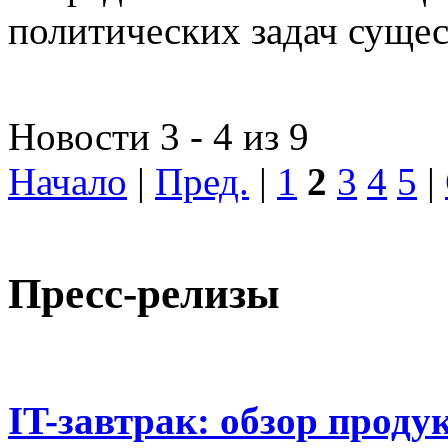
политических задач сущес
Новости 3 - 4 из 9
Начало
|
Пред.
|
1
2
3
4
5
|
Пресс-релизы
IT-завтрак: обзор проду