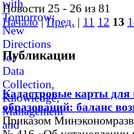
Новости 25 - 26 из 81
Начало
|
Пред.
|
11
12
13
1
Публикации
Кадастровые карты для
образований: баланс во
Приказом Минэкономразви
№ 416 «Об установлении п