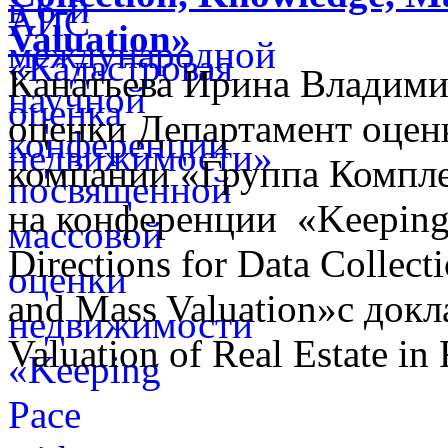
Valuation»
Канатьева Ирина Владими
оценки Департамент оценк
компании «Группа Компл
на конференции «Keeping
Directions for Data Colle
and Mass Valuation»с докл
Valuation of Real Estate in