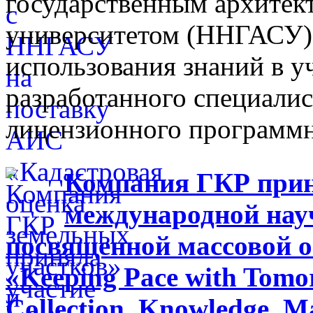
государственным архитек
университетом (ННГАСУ) 
использования знаний в у
разработанного специали
лицензионного программн
Компания ГКР приня
международной нау
посвященной массовой 
«Keeping Pace with Tomor
Collection, Knowledge, 