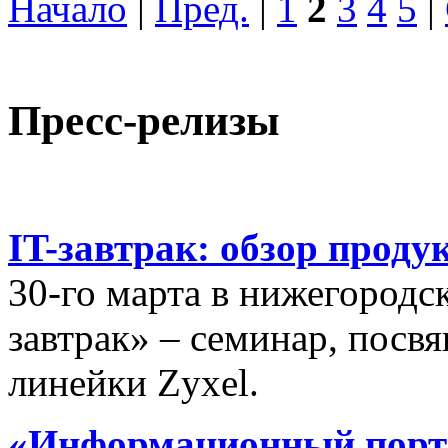
Начало
|
Пред.
|
1
2
3
4
5
|
Пресс-релизы
IT-завтрак: обзор проду
30-го марта в нижегородс
завтрак» – семинар, пос
линейки Zyxel.
«Информационный порта