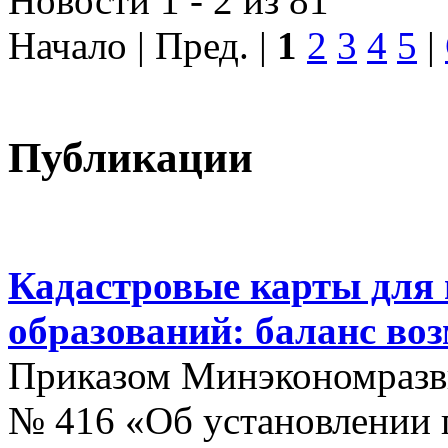
Новости 1 - 2 из 81
Начало | Пред. |
1
2
3
4
5
|
Публикации
Кадастровые карты для
образований: баланс во
Приказом Минэкономразви
№ 416 «Об установлении п