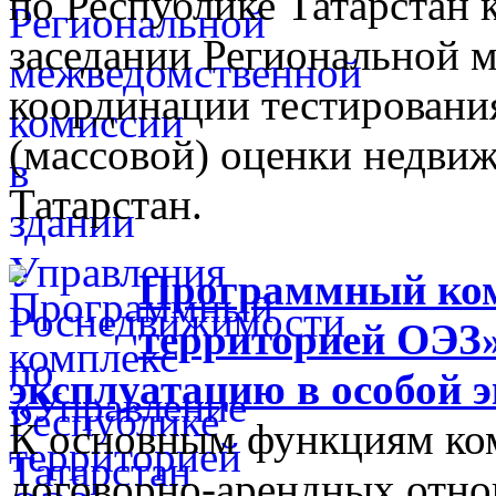
по Республике Татарстан
заседании Региональной 
координации тестировани
(массовой) оценки недви
Татарстан.
Программный ком
территорией ОЭЗ»
эксплуатацию в особой 
К основным функциям ком
договорно-арендных отно