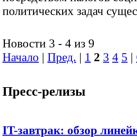
политических задач сущес
Новости 3 - 4 из 9
Начало
|
Пред.
|
1
2
3
4
5
|
Пресс-релизы
IT-завтрак: обзор линей