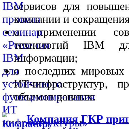
сервисов для повыше
компании и сокращения
о применении совр
технологий IBM д
информации;
о последних мировых 
ИТ-инфраструктур, п
объемов данных.
Компания ГКР приня