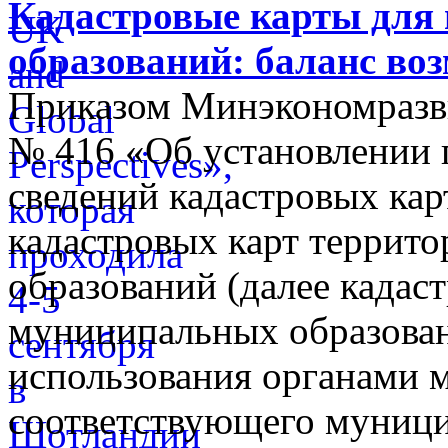
Кадастровые карты для
образований: баланс во
Приказом Минэкономразви
№ 416 «Об установлении п
сведений кадастровых кар
кадастровых карт террит
образований (далее кадас
муниципальных образован
использования органами 
соответствующего муници