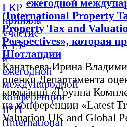
ежегодной междуна
(International Property Ta
Property Tax and Valuati
Perspectives», которая п
Шотландии
Канатьева Ирина Владими
оценки Департамента оцен
компании «Группа Компл
на конференции «Latest Tr
Valuation UK and Global P