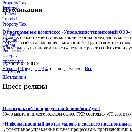
Публикации
О программном комплексе «Управление территорией ОЭЗ» в
14 мая в особой экономической зоне технико-внедренческого 
ОЭЗ».Разработка выполнена компанией «Группа комплексных
Ключевые функции комплекса – ведение реестра объектов и су
Новости 9 - 9 из 9
Начало
|
Пред.
|
1
2
3
4
5
| След. | Конец
|
Все
Пресс-релизы
IT-завтрак: обзор продуктовой линейки Zyxel
30-го марта в нижегородском офисе ГКР состоялся «IT завтрак
«Информационный портал малого и среднего предпринимат
Эффективное управление бизнес-процессами, протекающими в р