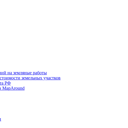
ний на земляные работы
 стоимости земельных участков
та РФ
в MapAround
и