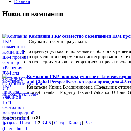
Главная
Новости компании
Компания ГКР совместно с компанией IBM пр
Слушатели семинара узнали:
о преимуществах использования облачных решени
о применении современных интегрированных тех
о последних мировых тенденциях в проектирован
Компания ГКР приняла участие в 15-й ежегодной м
and Global Perspectives», которая проходила 4-5
Канатьева Ирина Владимировна (Начальник отдела
«Latest Trends in Property Tax and Valuation UK and Gl
Новости 3 - 4 из 81
Начало
|
Пред.
|
1
2
3
4
5
|
След.
|
Конец
|
Все