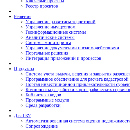
Ключевые проекты
Реестр проектов
Решения
Управление развитием территорий
Управление имуществом
Геоинформационные системы
Аналитические системы
Системы мониторинга
Управление документами и взаимодействиями
Портальные решения
Интеграция приложений и процессов
Продукты
Система учета выдачи, ведения и закрытия разреше
Программное обеспечение для расчета кадастровой
Портал инвестиционной привлекательности субъек
Компоненты разработки картографических сервисо
Библиотека кодов
Программные модули
Среда разработки
Для ГБУ
Автоматизированная система оценки недвижимост
Сопровождение