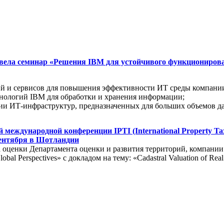
овела семинар «Решения IBM для устойчивого функциониро
й и сервисов для повышения эффективности ИТ среды компании
нологий IBM для обработки и хранения информации;
ии ИТ-инфраструктур, предназначенных для больших объемов д
еждународной конференции IPTI (International Property Tax In
 сентября в Шотландии
 оценки Департамента оценки и развития территорий, компани
obal Perspectives» с докладом на тему: «Cadastral Valuation of Real 