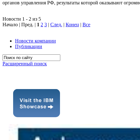
органов управления РФ, результаты которой оказывают огромн
Новости 1 - 2 из 5
Начало | Пред. |
1
2
3
|
След.
|
Конец
|
Все
Новости компании
Публикации
Расширенный поиск