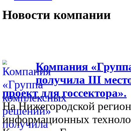
Новости компании
Компания «Групп
получила III мес
проект для госсектора».
На Нижегородской регион
информационных технолог