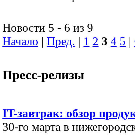
Новости 5 - 6 из 9
Начало
|
Пред.
|
1
2
3
4
5
|
Пресс-релизы
IT-завтрак: обзор проду
30-го марта в нижегородс