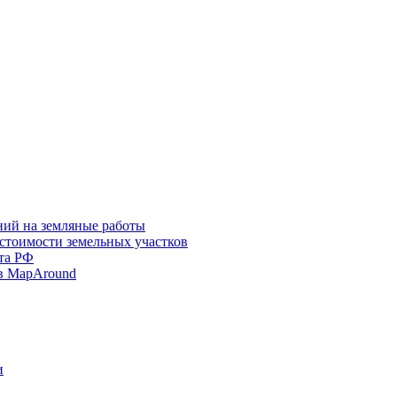
ний на земляные работы
 стоимости земельных участков
та РФ
в MapAround
и