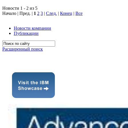
Новости 1 - 2 из 5
Начало | Пред. |
1
2
3
|
След.
|
Конец
|
Все
Новости компании
Публикации
Расширенный поиск