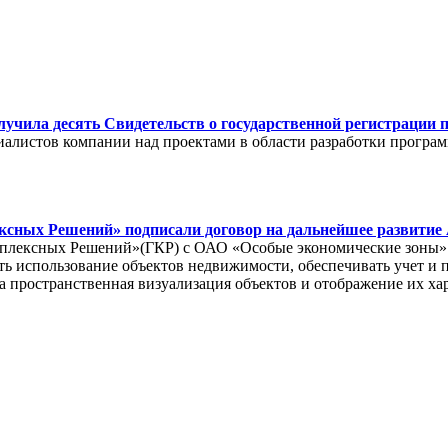
чила десять Свидетельств о государственной регистрации
циалистов компании над проектами в области разработки прогр
сных Решений» подписали договор на дальнейшее развитие
мплексных Решений»(ГКР) с ОАО «Особые экономические зоны» 
ь использование объектов недвижимости, обеспечивать учет и п
а пространственная визуализация объектов и отображение их ха