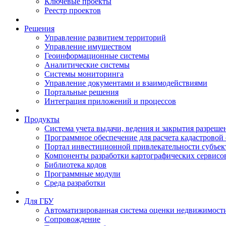
Ключевые проекты
Реестр проектов
Решения
Управление развитием территорий
Управление имуществом
Геоинформационные системы
Аналитические системы
Системы мониторинга
Управление документами и взаимодействиями
Портальные решения
Интеграция приложений и процессов
Продукты
Система учета выдачи, ведения и закрытия разреше
Программное обеспечение для расчета кадастровой
Портал инвестиционной привлекательности субъек
Компоненты разработки картографических сервисо
Библиотека кодов
Программные модули
Среда разработки
Для ГБУ
Автоматизированная система оценки недвижимост
Сопровождение