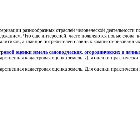
теризации разнообразных отраслей человеческой деятельности п
ржанием. Что еще интересней, часто появляются новые слова, к
налитиков, а главное потребителей славных компьютеризованных
ровой оценки земель садоводческих, огороднических и дачны
арственная кадастровая оценка земель. Для оценки практически 
арственная кадастровая оценка земель. Для оценки практически 