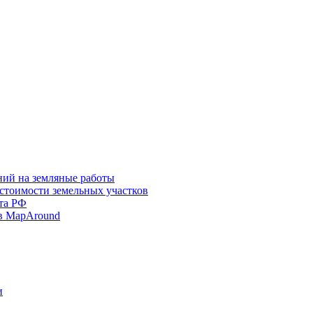
ний на земляные работы
 стоимости земельных участков
та РФ
в MapAround
и