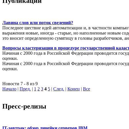
Публикации
Лавина слов или поток сведений?
Последнее шествие идей автоматизации и, в частности компью
выражения новые, иногда - старые, но наполненные новым соде
это вносит определенную сумятицу в головы разработчиков, а
Вопросы кластеризации в процедуре государственной кадаст
Начиная с 2000 года в Российской Федерации проводится госуд
оценки.
Начиная с 2000 года в Российской Федерации проводится госуд
оценки.
Новости 7 - 8 из 9
Начало
|
Пред.
|
1
2
3
4
5
|
След.
|
Конец
|
Все
Пресс-релизы
IT-завтрак: обзор линейки серверов IBM