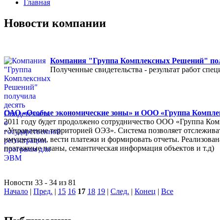
Главная
Новости компании
Компания "Группа Комплексных Решений" полу
Полученные свидетельства - результат работ спе
ОАО «Особые экономические зоны» и ООО «Группа Комплек
2011 году будет продолжено сотрудничество ООО «Группа Ко
«Управление территорией ОЭЗ». Система позволяет отслеживат
имуществом, вести платежи и формировать отчеты. Реализован
поэтажные планы, семантическая информация объектов и т.д)
Новости 33 - 34 из 81
Начало
|
Пред.
|
15
16
17
18
19
|
След.
|
Конец
|
Все