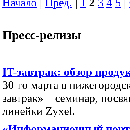
Начало
|
Пред.
|
1
2
3
4
5
|
Пресс-релизы
IT-завтрак: обзор проду
30-го марта в нижегородс
завтрак» – семинар, пос
линейки Zyxel.
«Информационный порта