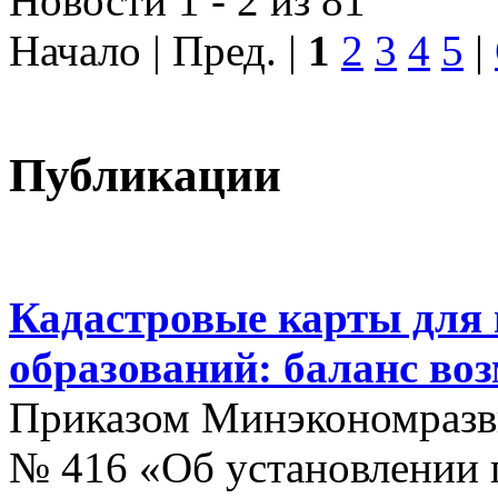
Новости 1 - 2 из 81
Начало | Пред. |
1
2
3
4
5
|
Публикации
Кадастровые карты для
образований: баланс во
Приказом Минэкономразви
№ 416 «Об установлении п