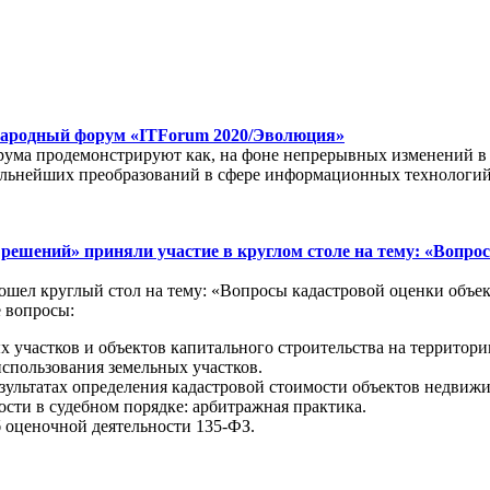
ународный форум «ITForum 2020/Эволюция»
рума продемонстрируют как, на фоне непрерывных изменений в
дальнейших преобразований в сфере информационных технологий
ешений» приняли участие в круглом столе на тему: «Вопро
ошел круглый стол на тему: «Вопросы кадастровой оценки объе
 вопросы:
х участков и объектов капитального строительства на территор
спользования земельных участков.
зультатах определения кадастровой стоимости объектов недвиж
сти в судебном порядке: арбитражная практика.
 оценочной деятельности 135-ФЗ.