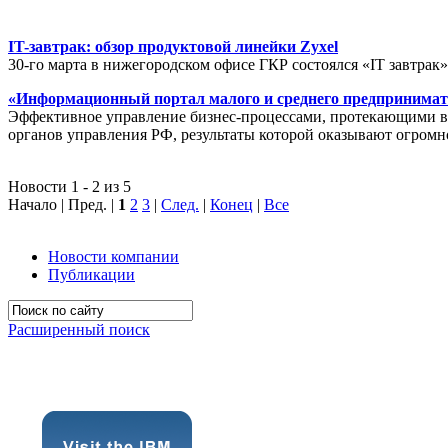
IT-завтрак: обзор продуктовой линейки Zyxel
30-го марта в нижегородском офисе ГКР состоялся «IT завтрак
«Информационный портал малого и среднего предпринимат
Эффективное управление бизнес-процессами, протекающими в р
органов управления РФ, результаты которой оказывают огромн
Новости 1 - 2 из 5
Начало | Пред. |
1
2
3
|
След.
|
Конец
|
Все
Новости компании
Публикации
Расширенный поиск