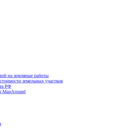
ний на земляные работы
 стоимости земельных участков
та РФ
в MapAround
и