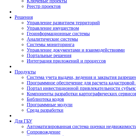
Ключевые проекты
Реестр проектов
Решения
Управление развитием территорий
Управление имуществом
Геоинформационные системы
Аналитические системы
Системы мониторинга
Управление документами и взаимодействиями
Портальные решения
Интеграция приложений и процессов
Продукты
Система учета выдачи, ведения и закрытия разреше
Программное обеспечение для расчета кадастровой
Портал инвестиционной привлекательности субъек
Компоненты разработки картографических сервисо
Библиотека кодов
Программные модули
Среда разработки
Для ГБУ
Автоматизированная система оценки недвижимост
Сопровождение