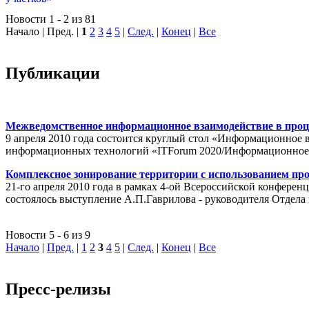
Новости 1 - 2 из 81
Начало | Пред. |
1
2
3
4
5
|
След.
|
Конец
|
Все
Публикации
Межведомственное информационное взаимодействие в проц
9 апреля 2010 года состоится круглый стол «Информационное 
информационных технологий «ITForum 2020/Информационное
Комплексное зонирование территории с использованием пр
21-го апреля 2010 года в рамках 4-ой Всероссийской конферен
состоялось выступление А.П.Гаврилова - руководителя Отде
Новости 5 - 6 из 9
Начало
|
Пред.
|
1
2
3
4
5
|
След.
|
Конец
|
Все
Пресс-релизы