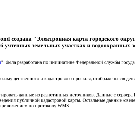
nd создана "Электронная карта городского округ
б учтенных земельных участках и водоохранных з
д
" была разработана по инициативе Федеральной службы госуда
но-имущественного и кадастрового профиля, отображены сведен
егировать данные из разнотипных источников. Данные с сервера
 сведения публичной кадастровой карты. Остальные данные /св
b-приложением по протоколу WMS.