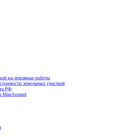
ний на земляные работы
 стоимости земельных участков
та РФ
в MapAround
и