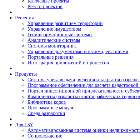
Ключевые проекты
Реестр проектов
Решения
Управление развитием территорий
Управление имуществом
Геоинформационные системы
Аналитические системы
Системы мониторинга
Управление документами и взаимодействиями
Портальные решения
Интеграция приложений и процессов
Продукты
Система учета выдачи, ведения и закрытия разреше
Программное обеспечение для расчета кадастровой
Портал инвестиционной привлекательности субъек
Компоненты разработки картографических сервисо
Библиотека кодов
Программные модули
Среда разработки
Для ГБУ
Автоматизированная система оценки недвижимост
Сопровождение