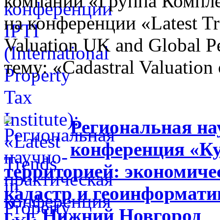
компании «Группа Компл
на конференции «Latest Tr
Valuation UK and Global P
тему: «Cadastral Valuation 
Региональная на
конференция «Ку
территорией: экономиче
кадастр и геоинформати
г., г. Нижний Новгород