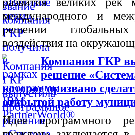
развития великих рек
международного и межр
решении глобальных
воздействия на окружающ
Компания ГКР в
решение «Систем
которое призвано сделат
открытой работу муниц
Идея программного ре
граждан» заключается в