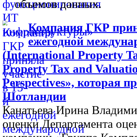
объемов данных.
Компания ГКР приня
ежегодной междуна
(International Property Ta
Property Tax and Valuati
Perspectives», которая п
Шотландии
Канатьева Ирина Владими
оценки Департамента оцен