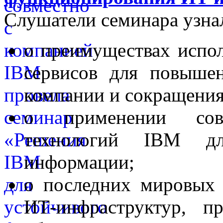
Слушатели семинара узна
о преимуществах испо
сервисов для повыше
компании и сокращения
о применении совр
технологий IBM д
информации;
о последних мировых 
ИТ-инфраструктур, п