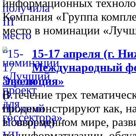
информационных технолог
Компания «Группа компле
место в номинации «Лучши
15-17 апреля (г. Н
Международный фо
Эволюция»
В течение трех тематиче
продемонстрируют как, н
в современном мире, разв
по информатизации, обсуд