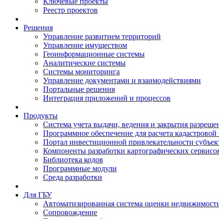
Ключевые проекты
Реестр проектов
Решения
Управление развитием территорий
Управление имуществом
Геоинформационные системы
Аналитические системы
Системы мониторинга
Управление документами и взаимодействиями
Портальные решения
Интеграция приложений и процессов
Продукты
Система учета выдачи, ведения и закрытия разреше
Программное обеспечение для расчета кадастровой
Портал инвестиционной привлекательности субъек
Компоненты разработки картографических сервисо
Библиотека кодов
Программные модули
Среда разработки
Для ГБУ
Автоматизированная система оценки недвижимост
Сопровождение