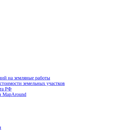
ний на земляные работы
 стоимости земельных участков
та РФ
в MapAround
и