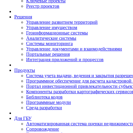
Ключевые проекты
Реестр проектов
Решения
Управление развитием территорий
Управление имуществом
Геоинформационные системы
Аналитические системы
Системы мониторинга
Управление документами и взаимодействиями
Портальные решения
Интеграция приложений и процессов
Продукты
Система учета выдачи, ведения и закрытия разреше
Программное обеспечение для расчета кадастровой
Портал инвестиционной привлекательности субъек
Компоненты разработки картографических сервисо
Библиотека кодов
Программные модули
Среда разработки
Для ГБУ
Автоматизированная система оценки недвижимост
Сопровождение