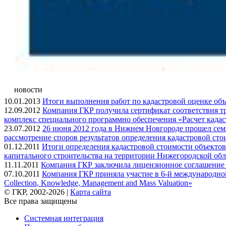
новости
10.01.2013
Итоги выполнения работ по кадастровой оценке объ
12.09.2012
Компания ГКР получила сертификат соответствия 
комплекс специального программно обеспечения «Расчет кадас
23.07.2012
26 июня 2012 года в Нижнем Новгороде прошел сем
рассмотрение споров результатов определения кадастровой сто
01.12.2011
Итоги определения кадастровой стоимости объекто
капитального строительства на территории Нижегородской обл
11.11.2011
Компания ГКР заключила лицензионное соглашение
07.10.2011
Компания ГКР приняла участие в 6-й международной
Collection, Knowledge, Management and Mass Valuation»
© ГКР, 2002-2026 |
Карта сайта
Все права защищены
Системная интеграция