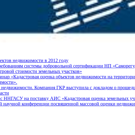
ектов недвижимости в 2012 году
требованиям системы добровольной сертификации НП «Саморегу
тровой стоимости земельных участков»
инар «Кадастровая оценка объектов недвижимости на территори
имости».
в недвижимости. Компания ГКР выступила с докладом о прошедш
асти
 с ННГАСУ на поставку АИС «Кадастровая оценка земельных уч
 научной конференции посвященной массовой оценки недвижимос