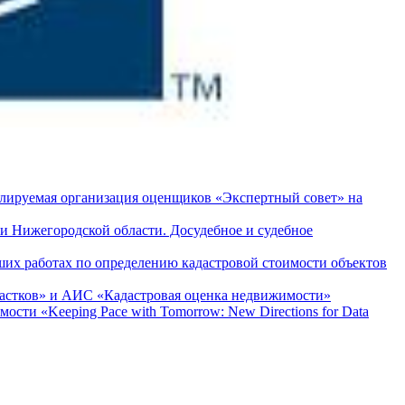
лируемая организация оценщиков «Экспертный совет» на
и Нижегородской области. Досудебное и судебное
их работах по определению кадастровой стоимости объектов
астков» и АИС «Кадастровая оценка недвижимости»
ти «Keeping Pace with Tomorrow: New Directions for Data