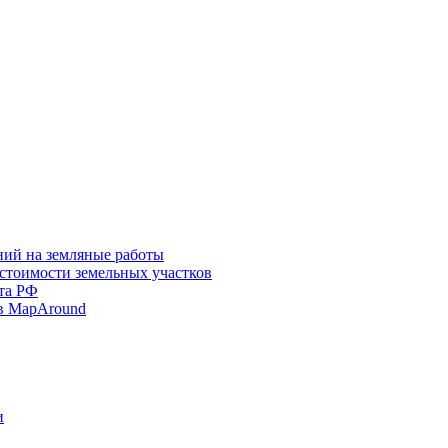
ний на земляные работы
 стоимости земельных участков
та РФ
в MapAround
и