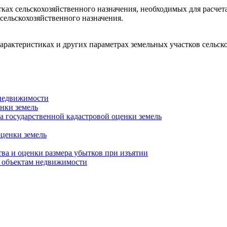
ках сельскохозяйственного назначения, необходимых для расче
сельскохозяйственного назначения.
актеристиках и других параметрах земельных участков сельско
 недвижимости
нки земель
 государственной кадастровой оценки земель
оценки земель
а и оценки размера убытков при изъятии
о объектам недвижимости