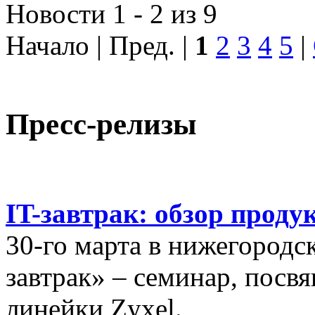
Новости 1 - 2 из 9
Начало | Пред. |
1
2
3
4
5
|
Пресс-релизы
IT-завтрак: обзор проду
30-го марта в нижегородс
завтрак» – семинар, пос
линейки Zyxel.