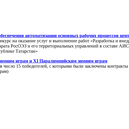
обеспечения автоматизации основных рабочих процессов цен
онкурс на оказание услуг и выполнение работ «Разработка и вн
арата РосОЭЗ и его территориальных управлений в составе АИ
публике Татарстан»
зимним играм и XI Паралимпийским зимним играм
в число 15 победителей, с которыми были заключены контракты 
рам)