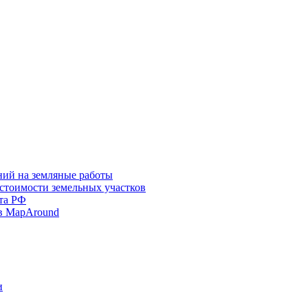
ний на земляные работы
 стоимости земельных участков
та РФ
в MapAround
и