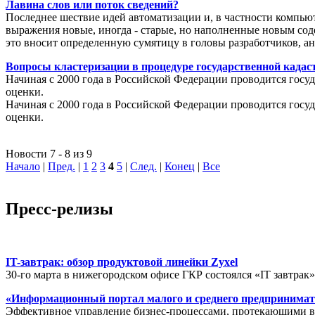
Лавина слов или поток сведений?
Последнее шествие идей автоматизации и, в частности компью
выражения новые, иногда - старые, но наполненные новым соде
это вносит определенную сумятицу в головы разработчиков, а
Вопросы кластеризации в процедуре государственной кадаст
Начиная с 2000 года в Российской Федерации проводится госуд
оценки.
Начиная с 2000 года в Российской Федерации проводится госуд
оценки.
Новости 7 - 8 из 9
Начало
|
Пред.
|
1
2
3
4
5
|
След.
|
Конец
|
Все
Пресс-релизы
IT-завтрак: обзор продуктовой линейки Zyxel
30-го марта в нижегородском офисе ГКР состоялся «IT завтрак
«Информационный портал малого и среднего предпринимат
Эффективное управление бизнес-процессами, протекающими в р