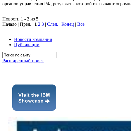
органов управления РФ, результаты которой оказывают огромн
Новости 1 - 2 из 5
Начало | Пред. |
1
2
3
|
След.
|
Конец
|
Все
Новости компании
Публикации
Расширенный поиск