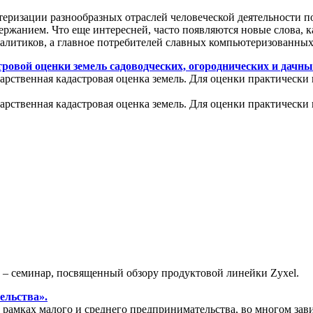
теризации разнообразных отраслей человеческой деятельности п
ржанием. Что еще интересней, часто появляются новые слова, к
налитиков, а главное потребителей славных компьютеризованных
ровой оценки земель садоводческих, огороднических и дачны
арственная кадастровая оценка земель. Для оценки практически 
арственная кадастровая оценка земель. Для оценки практически 
» – семинар, посвященный обзору продуктовой линейки Zyxel.
ельства».
амках малого и среднего предпринимательства, во многом зави