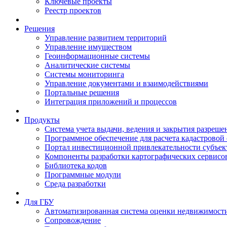
Ключевые проекты
Реестр проектов
Решения
Управление развитием территорий
Управление имуществом
Геоинформационные системы
Аналитические системы
Системы мониторинга
Управление документами и взаимодействиями
Портальные решения
Интеграция приложений и процессов
Продукты
Система учета выдачи, ведения и закрытия разреше
Программное обеспечение для расчета кадастровой
Портал инвестиционной привлекательности субъек
Компоненты разработки картографических сервисо
Библиотека кодов
Программные модули
Среда разработки
Для ГБУ
Автоматизированная система оценки недвижимост
Сопровождение