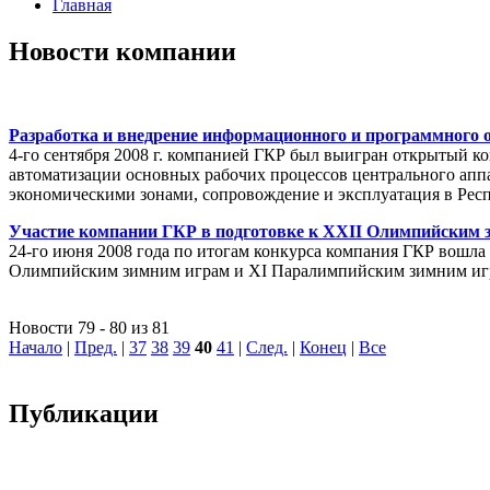
Главная
Новости компании
Разработка и внедрение информационного и программного 
4-го сентября 2008 г. компанией ГКР был выигран открытый к
автоматизации основных рабочих процессов центрального апп
экономическими зонами, сопровождение и эксплуатация в Рес
Участие компании ГКР в подготовке к XXII Олимпийским 
24-го июня 2008 года по итогам конкурса компания ГКР вошла 
Олимпийским зимним играм и XI Паралимпийским зимним иг
Новости 79 - 80 из 81
Начало
|
Пред.
|
37
38
39
40
41
|
След.
|
Конец
|
Все
Публикации