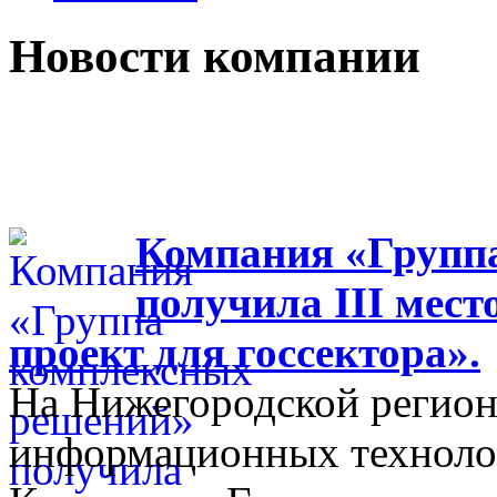
Новости компании
Компания «Групп
получила III мес
проект для госсектора».
На Нижегородской регион
информационных технолог